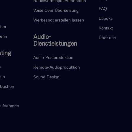
Radiowerbespot Aufnehmen
FAQ
Voice Over Übersetzung
Ebooks
Werbespot erstellen lassen
cher
Kontakt
Audio-
erin
Über uns
Dienstleistungen
sting
Audio-Postproduktion
e
Remote-Audioproduktion
ren
Sound Design
t Buchen
haufnahmen