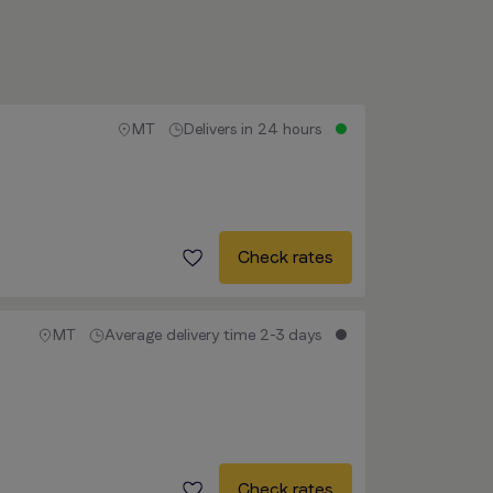
MT
Delivers in 24 hours
Check rates
MT
Average delivery time 2-3 days
Check rates