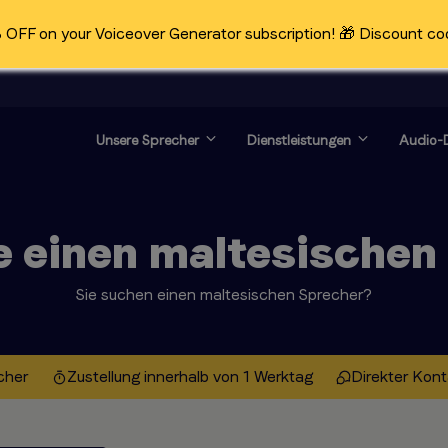
OFF on your Voiceover Generator subscription! 🎁 Discount co
Unsere Sprecher
Dienstleistungen
Audio-D
e einen maltesischen
Sie suchen einen maltesischen Sprecher?
cher
Zustellung innerhalb von 1 Werktag
Direkter Kon