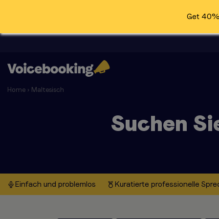
Get 40% 
Home
›
Maltesisch
Suchen Si
Einfach und problemlos
Kuratierte professionelle Spre