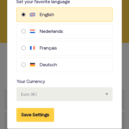
Set your favorite language
English
Jetzt weiter lesen
Nederlands
Français
Nachbetreuung
und Korrekturen
Deutsch
Your Currency
Euro (€)
Save Settings