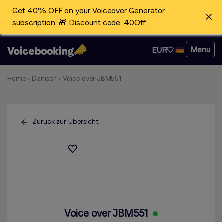
Get 40% OFF on your Voiceover Generator
subscription! 🎁 Discount code: 40Off
Menu
EUR
Home
›
Danisch
›
Voice over JBM551
Zurück zur Übersicht
Voice over JBM551