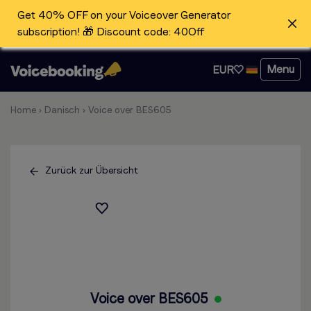
Get 40% OFF on your Voiceover Generator
subscription! 🎁 Discount code: 40Off
Menu
EUR
Home
›
Danisch
›
Voice over BES605
Zurück zur Übersicht
Voice over BES605