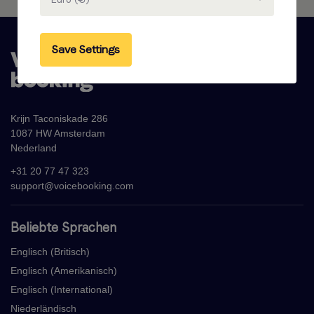
Save Settings
Krijn Taconiskade 286
1087 HW Amsterdam
Nederland
+31 20 77 47 323
support@voicebooking.com
Beliebte Sprachen
Englisch (Britisch)
Englisch (Amerikanisch)
Englisch (International)
Niederländisch