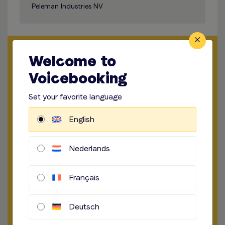
Peleman Industries NV
Angebot anfordern
Welcome to
Voicebooking
​​​
Medium Wählen
Set your favorite language
​​​
Länge Wählen
English
​​​
Standort der Aufnahme
Nederlands
​​​
How to record
​​​
Audio Option
Français
Deutsch
Briefing Beginnen