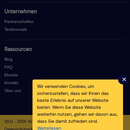
Unternehmen
Partnerschaften
Testimonials
Ressourcen
Blog
FAQ
Ebooks
Kontakt
Wir verwenden Cookies, um
Über uns
sicherzustellen, dass wir Ihnen das
beste Erlebnis auf unserer Website
bieten. Wenn Sie diese Website
weiterhin nutzen, gehen wir davon aus,
dass Sie damit zufrieden sind.
2011 - 2026 Voicebooking.com BV
Weiterlesen
Datenschutzerklärung