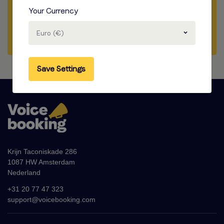
Fordern Sie Zuerst ein demo an
Your Currency
Sprechen Sie mit dem Voice-Over
Euro (€)
Save Settings
Krijn Taconiskade 286
1087 HW Amsterdam
Nederland
+31 20 77 47 323
support@voicebooking.com