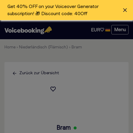
Get 40% OFF on your Voiceover Generator
subscription! 🎁 Discount code: 40Off
Menu
EUR
Home
›
Niederländisch (Flämisch)
›
Bram
Zurück zur Übersicht
Bram