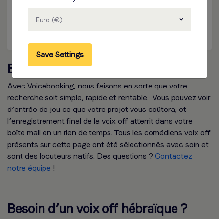
Corporate
Commercial
Euro (€)
Check rates
Save Settings
Booker une voix off en Hébreu
Avec Voicebooking, nous faisons en sorte que votre
recherche soit simple, rapide et rentable. Vous pouvez voir
d’entrée de jeu ce que votre projet vous coûtera, et
l’enregistrement final de la voix off atterrit dans votre
boîte mail en un rien de temps. Tous les comédiens voix off
présents sur cette page ont été sélectionnés avec soin et
sont des locuteurs natifs. Des questions ?
Contactez
notre équipe
!
Besoin d’un voix off hébraïque ?