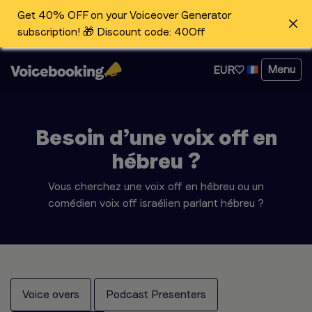
Get 40% OFF on your Voiceover Generator
subscription! 🎁 Discount code: 40Off
Menu
EUR
Besoin d’une voix off en
hébreu ?
Vous cherchez une voix off en hébreu ou un
comédien voix off israélien parlant hébreu ?
Voice overs
Podcast Presenters