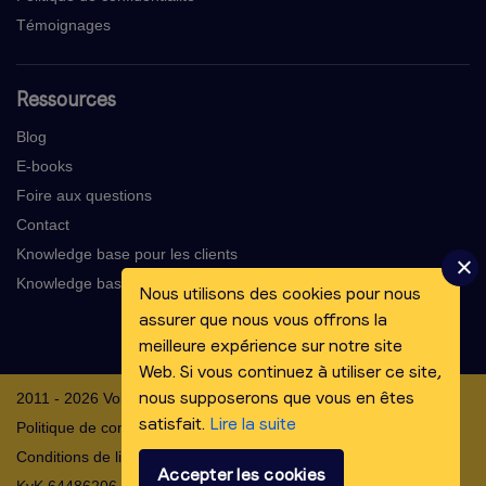
Témoignages
Ressources
Blog
E-books
Foire aux questions
Contact
Knowledge base pour les clients
Knowledge base pour les voix-off
Nous utilisons des cookies pour nous
assurer que nous vous offrons la
meilleure expérience sur notre site
Web. Si vous continuez à utiliser ce site,
nous supposerons que vous en êtes
2011 - 2026 Voicebooking.com BV
satisfait.
Lire la suite
Politique de confidentialité
Conditions de livraison
Accepter les cookies