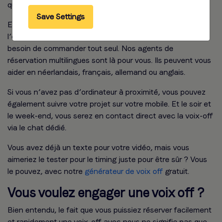
que nos concurrent travaillent toujours sur le devis.
Save Settings
Etape par étape, nous vous accompagnons dans
l’enregistrement de votre voix off. Mais vous n’avez pas
besoin de commander tout seul. Nos agents de
réservation multilingues sont là pour vous. Ils peuvent vous
aider en néerlandais, français, allemand ou anglais.
Si vous n’avez pas d’ordinateur à proximité, vous pouvez
également suivre votre projet sur votre mobile. Et le soir et
le week-end, vous serez en contact direct avec la voix-off
via le chat dédié.
Vous avez déjà un texte pour votre vidéo, mais vous
aimeriez le tester pour le timing juste pour être sûr ? Vous
le pouvez, avec notre
générateur de voix off
gratuit.
Vous voulez engager une voix off ?
Bien entendu, le fait que vous puissiez réserver facilement
et rapidement une voix-off avec nous ne signifie pas que