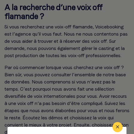
A la recherche d’une voix off
flamande ?
Si vous recherchez une voix-off flamande, Voicebooking
est l’agence qu’il vous faut. Nous ne nous contentons pas
de vous aider à trouver et à réserver des voix off. Sur
demande, nous pouvons également gérer le casting et la
post production de toutes les voix-off professionnelles.
Par où commencer lorsque vous cherchez une voix off ?
Bien sûr, vous pouvez consulter l’ensemble de notre base
de données. Nous comprenons si vous n’avez pas le
temps. C’est pourquoi nous avons fait une sélection
diversifiée de voix internationales pour vous. Avoir recours
à une voix off n’a pas besoin d’être compliqué. Suivez les
étapes que nous avons élaborées pour vous et nous ferons
le reste. Écoutez les démos et choisissez la voix qui
convient le mieux à votre projet. Ensuite, choisissez un ton
de voix, ajoutez votre script et donnez vos instructions