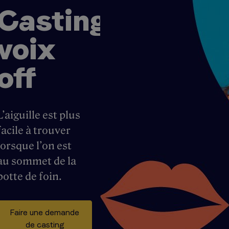
Casting
voix
off
L’aiguille est plus
facile à trouver
lorsque l’on est
au sommet de la
botte de foin.
Faire une demande
de casting