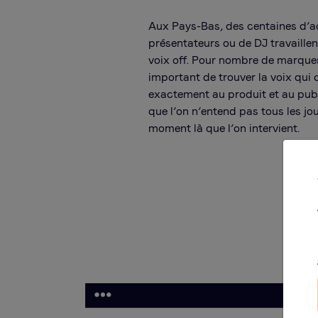
Aux Pays-Bas, des centaines d’ac
présentateurs ou de DJ travaillen
voix off. Pour nombre de marques,
important de trouver la voix qui
exactement au produit et au publ
que l’on n’entend pas tous les jou
moment là que l’on intervient.