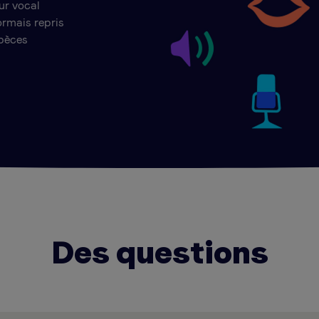
ur vocal
ormais repris
spèces
Des questions