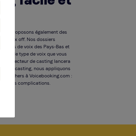
e
 nous proposons également des
ing voix off. Nos dossiers
ntaines de voix des Pays-Bas et
écrivez le type de voix que vous
otre directeur de casting lancera
 Pour le casting, nous appliquons
ipes, chers à Voicebooking.com :
lité, sans complications.