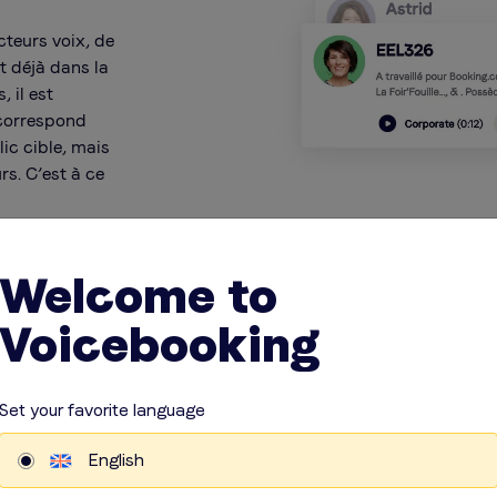
teurs voix, de
t déjà dans la
 il est
 correspond
ic cible, mais
rs. C’est à ce
Welcome to
Voicebooking
Set your favorite language
English
Casti