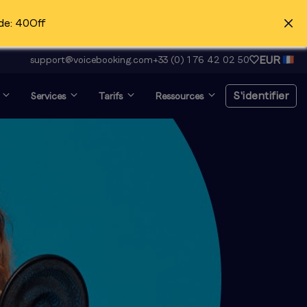
de: 40Off
EUR
support@voicebooking.com
+33 (0) 1 76 42 02 50
S'identifier
Services
Tarifs
Ressources
S'identifier
Inscription gratuite
Voix off et recherche
d'audition ?
Cliquez ici