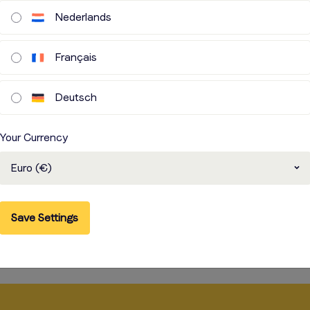
Nederlands
rapid
Français
C’est pourquoi
services de cast
Deutsch
compilent de ce
de l’étranger. D
Your Currency
recherchez et n
les recherches.
Euro (€)
les mêmes princ
rapidité et faci
Save Settings