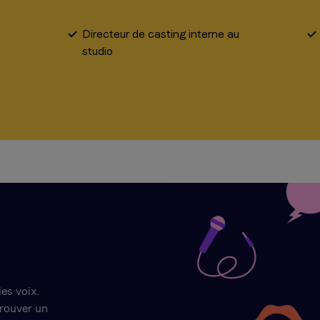
Directeur de casting interne au
studio
es voix.
rouver un