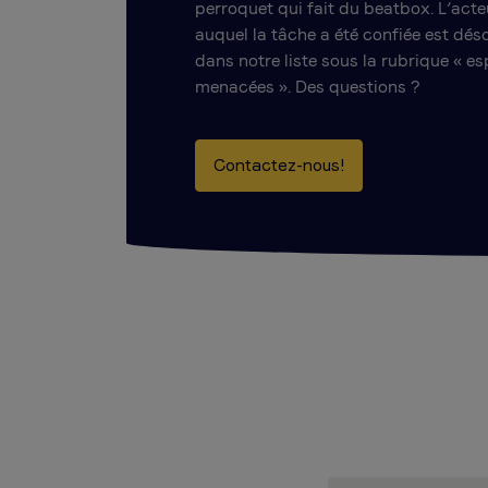
perroquet qui fait du beatbox. L’acte
auquel la tâche a été confiée est dés
dans notre liste sous la rubrique « e
menacées ». Des questions ?
Contactez-nous!