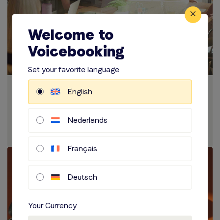
Welcome to
Voicebooking
Set your favorite language
Pourquoi le ton de voix est
English
important pour les voix off
Nederlands
Lire Plus
Français
Deutsch
Your Currency