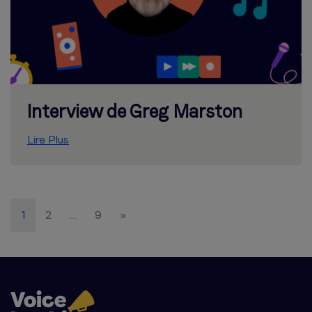
Interview de Greg Marston
Lire Plus
Posts
1
2
…
9
»
pagination