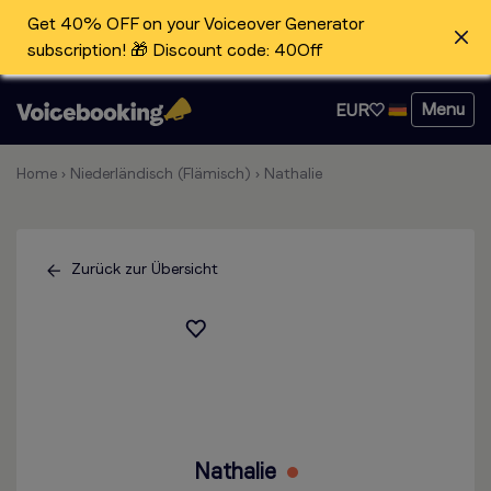
Get 40% OFF on your Voiceover Generator
subscription! 🎁 Discount code: 40Off
Menu
EUR
Home
›
Niederländisch (Flämisch)
›
Nathalie
Zurück zur Übersicht
Nathalie