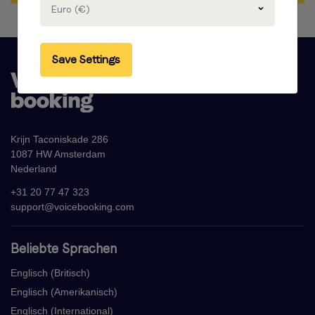
Euro (€)
Save Settings
Krijn Taconiskade 286
1087 HW Amsterdam
Nederland
+31 20 77 47 323
support@voicebooking.com
Beliebte Sprachen
Englisch (Britisch)
Englisch (Amerikanisch)
Englisch (International)