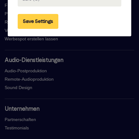
Finden Sie Einen Sprecher
Professionelle Voicemail Aufnahmen
Save Settings
Radiowerbespot Aufnehmen
Voice Over Übersetzung
Werbespot erstellen lassen
Audio-Dienstleistungen
Audio-Postproduktion
Remote-Audioproduktion
Sound Design
Unternehmen
Partnerschaften
Testimonials