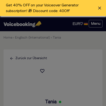
Get 40% OFF on your Voiceover Generator
subscription! 🎁 Discount code: 40Off
Menu
EUR
Home
›
Englisch (International)
›
Tania
Zurück zur Übersicht
Tania