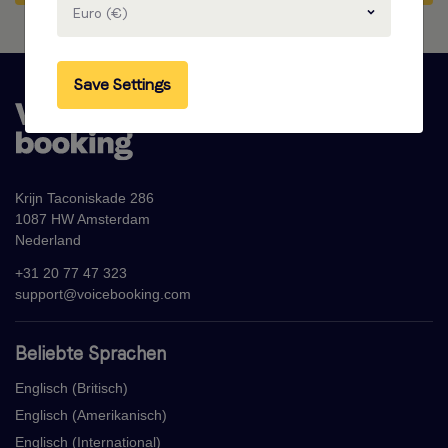
Euro (€)
Save Settings
Krijn Taconiskade 286
1087 HW Amsterdam
Nederland
+31 20 77 47 323
support@voicebooking.com
Beliebte Sprachen
Englisch (Britisch)
Englisch (Amerikanisch)
Englisch (International)