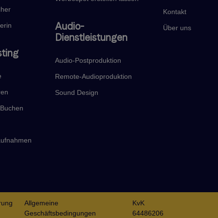
cher
Kontakt
Audio-
erin
Über uns
Dienstleistungen
sting
Audio-Postproduktion
e
Remote-Audioproduktion
ren
Sound Design
t Buchen
haufnahmen
rung
Allgemeine
KvK
Geschäftsbedingungen
64486206