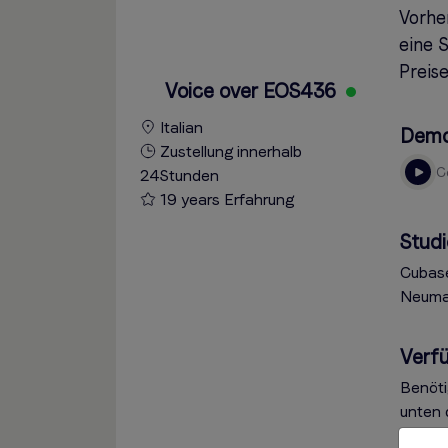
Vorhe
eine 
Preise
Voice over EOS436
Italian
Dem
Zustellung innerhalb
24Stunden
19 years Erfahrung
Studi
Cubas
Neuma
Verfü
Benöti
unten 
Inform