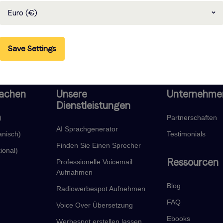
eman Industries NV
CROP THE BLOCK
Euro (€)
Save Settings
rachen
Unsere
Unternehme
Dienstleistungen
)
Partnerschaften
AI Sprachgenerator
anisch)
Testimonials
Finden Sie Einen Sprecher
ional)
Ressourcen
Professionelle Voicemail
Aufnahmen
Blog
Radiowerbespot Aufnehmen
FAQ
Voice Over Übersetzung
Ebooks
Werbespot erstellen lassen