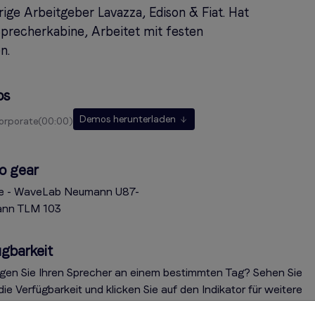
rige Arbeitgeber Lavazza, Edison & Fiat. Hat
Sprecherkabine, Arbeitet mit festen
n.
os
Demos herunterladen
corporate
00:00
o gear
e - WaveLab Neumann U87-
nn TLM 103
gbarkeit
gen Sie Ihren Sprecher an einem bestimmten Tag? Sehen Sie
die Verfügbarkeit und klicken Sie auf den Indikator für weitere
ationen. Haben Sie Fragen? Kontaktieren Sie den Sprecher übe