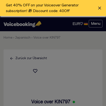
Get 40% OFF on your Voiceover Generator
subscription! 🎁 Discount code: 40Off
Menu
EUR
Home
›
Japanisch
›
Voice over KIN797
Zurück zur Übersicht
Voice over KIN797