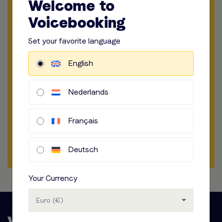
Welcome to
​​​
Medium Wählen
Voicebooking
​​​
Set your favorite language
Länge Wählen
English
​​​
Standort der Aufnahme
​​​
How to record
Nederlands
​​​
Audio Option
Français
Briefing Beginnen
Deutsch
Your Currency
Euro (€)