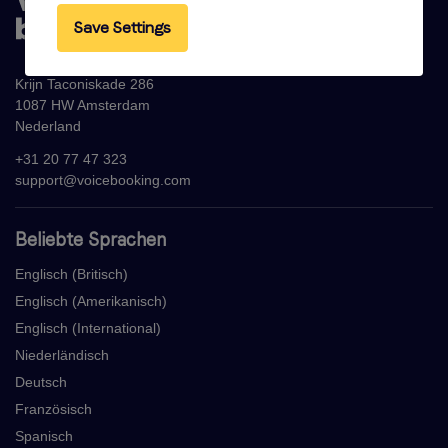
Save Settings
Krijn Taconiskade 286
1087 HW Amsterdam
Nederland
+31 20 77 47 323
support@voicebooking.com
Beliebte Sprachen
Englisch (Britisch)
Englisch (Amerikanisch)
Englisch (International)
Niederländisch
Deutsch
Französisch
Spanisch