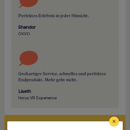
Perfektes Erlebnis in jeder Hinsicht.
Shandor
OVVO
Großartiger Service, schnelles und perfektes
Endprodukt. Mehr geht nicht.
Liseth
Horus VR Experience
Angebot anfordern