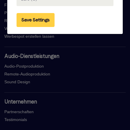
Finden Sie Einen Sprecher
Professionelle Voicemail Aufnahmen
Save Settings
Radiowerbespot Aufnehmen
Voice Over Übersetzung
Werbespot erstellen lassen
Audio-Dienstleistungen
Audio-Postproduktion
Remote-Audioproduktion
Sound Design
Unternehmen
Partnerschaften
Testimonials