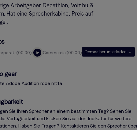
rige Arbeitgeber Decathlon, Voiz.hu &
m. Hat eine Sprecherkabine, Preis auf
ge .
os
Demos herunterladen
corporate
00:00
commercial
00:00
o gear
ite Adobe Audition rode mt1a
gbarkeit
gen Sie Ihren Sprecher an einem bestimmten Tag? Sehen Sie
die Verfügbarkeit und klicken Sie auf den Indikator für weitere
ationen. Haben Sie Fragen? Kontaktieren Sie den Sprecher übe
nü auf der rechten Seite.