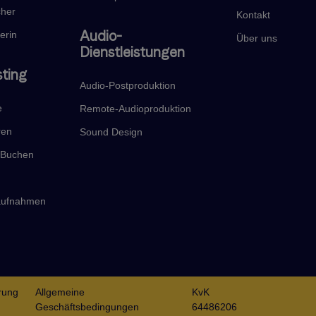
cher
Kontakt
Audio-
erin
Über uns
Dienstleistungen
sting
Audio-Postproduktion
e
Remote-Audioproduktion
ren
Sound Design
t Buchen
haufnahmen
rung
Allgemeine
KvK
Geschäftsbedingungen
64486206