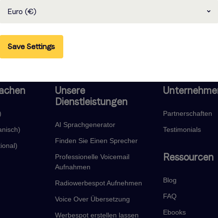
Euro (€)
Save Settings
rachen
Unsere
Unternehme
Dienstleistungen
)
Partnerschaften
AI Sprachgenerator
anisch)
Testimonials
Finden Sie Einen Sprecher
ional)
Ressourcen
Professionelle Voicemail
Aufnahmen
Blog
Radiowerbespot Aufnehmen
FAQ
Voice Over Übersetzung
Ebooks
Werbespot erstellen lassen