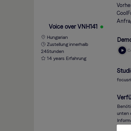
Vorhe
CoolF
Anfra
Voice over VNH141
Hungarian
Dem
Zustellung innerhalb
24Stunden
14 years Erfahrung
Studi
focusr
Verfü
Benöti
unten 
Inform
das Me