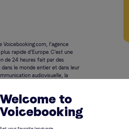
de Voicebooking.com, l’agence
 plus rapide d’Europe. C’est une
son de 24 heures fait par des
t dans le monde entier et dans leur
ommunication audiovisuelle, la
 Voicebooking.com Jente était DJ pour
 Pays-Bas.
Welcome to
Voicebooking
Set your favorite language