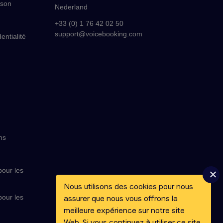
ison
Nederland
+33 (0) 1 76 42 02 50
support@voicebooking.com
entialité
ns
our les
Nous utilisons des cookies pour nous
our les
assurer que nous vous offrons la
meilleure expérience sur notre site
Web. Si vous continuez à utiliser ce site,