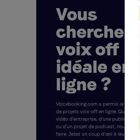
Vous
cherchez 
voix off
idéale en
ligne ?
Voicebooking.com a permis la créatio
de projets voix-off en ligne. Qu'il s'ag
vidéo d'entreprise, d'une publicité, d
ou d'un projet de podcast, nous pou
faire. Jetez un coup d'œil à leurs profi