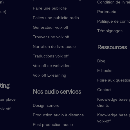
in)
Condition de livra
Faire une publicite
que)
Partenariat
Faites une publicite radio
Politique de confid
Generateur voix off
Témoignages
Trouver une voix off
Ressources
Narration de livre audio
Traductions voix off
Blog
Voix off de webvideo
E-books
Voix off E-learning
Foire aux questio
ting
Contact
Nos audio services
sur place
Knowledge base p
Design sonore
clients
oix off
Production audio à distance
Knowledge base p
voix-off
Post production audio