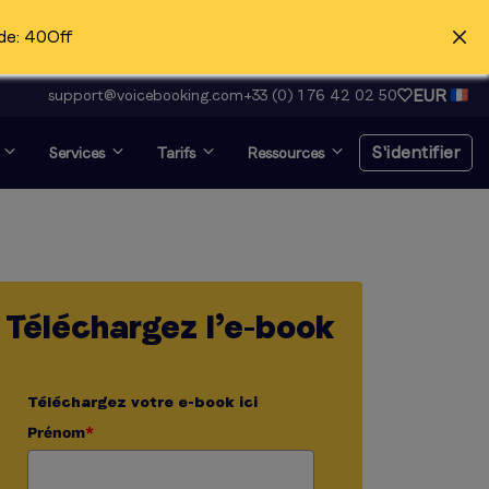
de: 40Off
EUR
support@voicebooking.com
+33 (0) 1 76 42 02 50
S'identifier
Services
Tarifs
Ressources
S'identifier
Téléchargez l’e-book
Inscription gratuite
Voix off et recherche
Téléchargez votre e-book ici
d'audition ?
Cliquez ici
Prénom
*