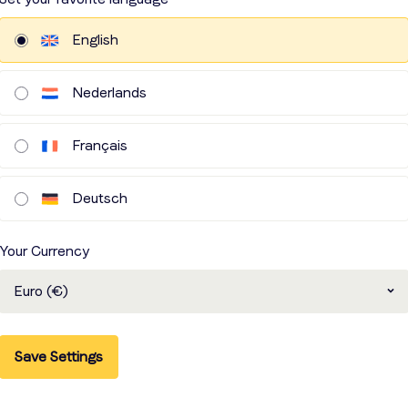
English
la
Nederlands
Français
Deutsch
Your Currency
Euro (€)
n de milliers
isse d'une
'un e-learning
Save Settings
vons tout
ls et