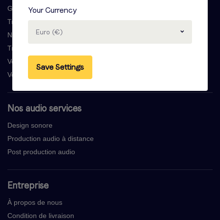
Generateur voix off
Your Currency
Trouver une voix off
Euro (€)
Narration de livre audio
Traductions voix off
Voix off de webvideo
Save Settings
Voix off E-learning
Nos audio services
Design sonore
Production audio à distance
Post production audio
Entreprise
À propos de nous
Condition de livraison