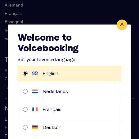
Allemand
Français
Espagnol
Voix off homme
Welcome to
Voix off femme
Voicebooking
Set your favorite language
Tarifs & casting
Booker une voix sur place
English
Contrôle créatif voix off
Tarifs voix off
Nederlands
Nos voix-off services
Français
Enregistrements professionnels de messagerie
Deutsch
Faire une publicite
Faites une publicite radio