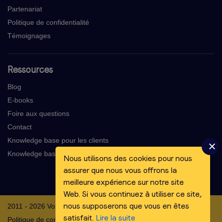
Partenariat
Politique de confidentialité
Témoignages
Ressources
Blog
E-books
Foire aux questions
Contact
Knowledge base pour les clients
Knowledge base pour les voix-off
Nous utilisons des cookies pour nous
assurer que nous vous offrons la
meilleure expérience sur notre site
Web. Si vous continuez à utiliser ce site,
nous supposerons que vous en êtes
2011 - 2026 Voicebooking.com BV
satisfait.
Lire la suite
Politique de confidentialité