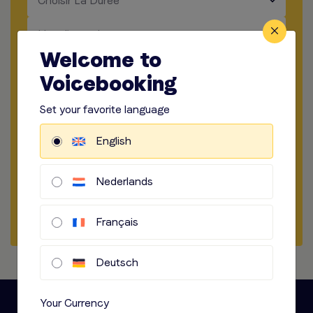
Choisir La Durée
​​​
Lieu d'enregistrement
Welcome to
​​​
Manière d'enregistrer
Voicebooking
​​​
Options audio
Set your favorite language
English
Démarrer la Commande
Obtenir un échantillon
Nederlands
Commencer une discussion
Français
Deutsch
Your Currency