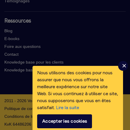
Témoignages
Ressources
Blog
E-books
Foire aux questions
Contact
Knowledge base pour les clients
Knowledge base pour les voix-off
Nous utilisons des cookies pour nous
assurer que nous vous offrons la
meilleure expérience sur notre site
Web. Si vous continuez à utiliser ce site,
nous supposerons que vous en êtes
2011 - 2026 Voicebooking.com BV
satisfait.
Lire la suite
Politique de confidentialité
Conditions de livraison
Accepter les cookies
KvK 64486206