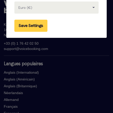
Euro (€)
Krijn Taconiskade 286
Save Settings
1087 HW Amsterdam
Nederland
+33 (0) 1 76 42 02 50
support@voicebooking.com
Langues populaires
Anglais (International)
Anglais (Américain)
Anglais (Britannique)
Néerlandais
Allemand
Français