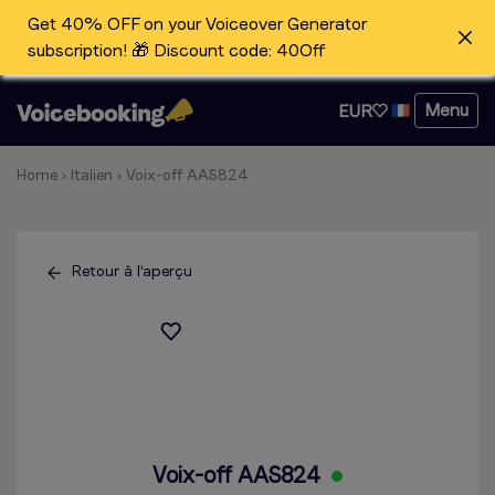
Get 40% OFF on your Voiceover Generator
subscription! 🎁 Discount code: 40Off
Menu
EUR
Home
›
Italien
›
Voix-off AAS824
Retour à l'aperçu
Voix-off AAS824