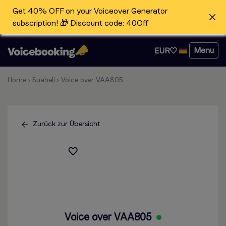
Get 40% OFF on your Voiceover Generator
subscription! 🎁 Discount code: 40Off
Menu
EUR
Home
›
Suaheli
›
Voice over VAA805
Zurück zur Übersicht
Voice over VAA805