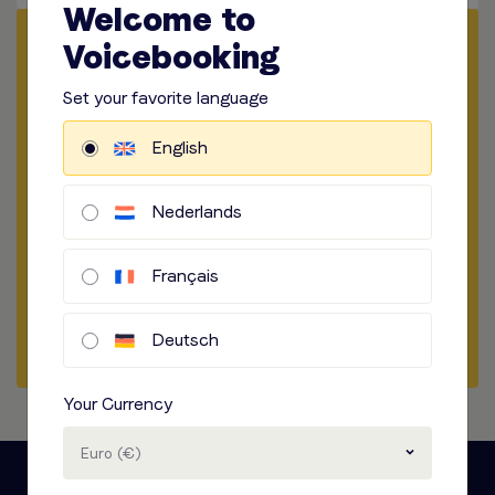
Welcome to
Angebot anfordern
Voicebooking
Set your favorite language
​​​
Medium Wählen
English
​​​
Länge Wählen
​​​
Standort der Aufnahme
Nederlands
​​​
Audio Option
Français
Briefing Beginnen
Deutsch
Your Currency
Euro (€)