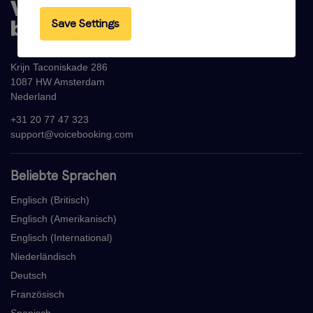
Save Settings
Krijn Taconiskade 286
1087 HW Amsterdam
Nederland
+31 20 77 47 323
support@voicebooking.com
Beliebte Sprachen
Englisch (Britisch)
Englisch (Amerikanisch)
Englisch (International)
Niederländisch
Deutsch
Französisch