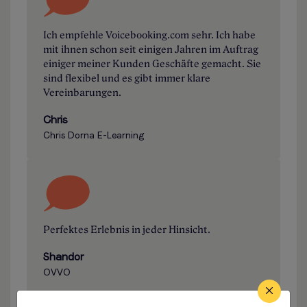
Ich empfehle Voicebooking.com sehr. Ich habe
mit ihnen schon seit einigen Jahren im Auftrag
einiger meiner Kunden Geschäfte gemacht. Sie
sind flexibel und es gibt immer klare
Vereinbarungen.
Chris
Chris Dorna E-Learning
Perfektes Erlebnis in jeder Hinsicht.
Shandor
OVVO