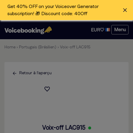
Get 40% OFF on your Voiceover Generator
subscription! 🎁 Discount code: 40Off
Menu
EUR
Home
›
Portugais (Brésilien)
›
Voix-off LAC915
Retour à l'aperçu
Voix-off LAC915