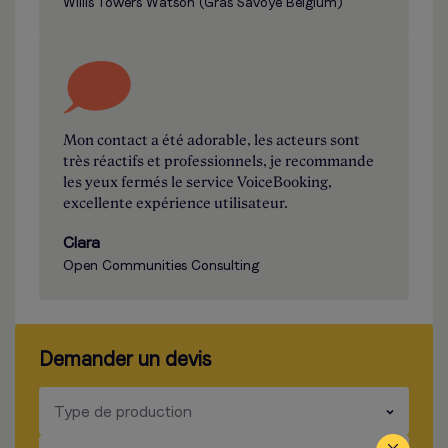
Willis Towers Watson (Gras Savoye Belgium)
Mon contact a été adorable, les acteurs sont
très réactifs et professionnels, je recommande
les yeux fermés le service VoiceBooking,
excellente expérience utilisateur.
Clara
Open Communities Consulting
Demander un devis
​​​
Type de production