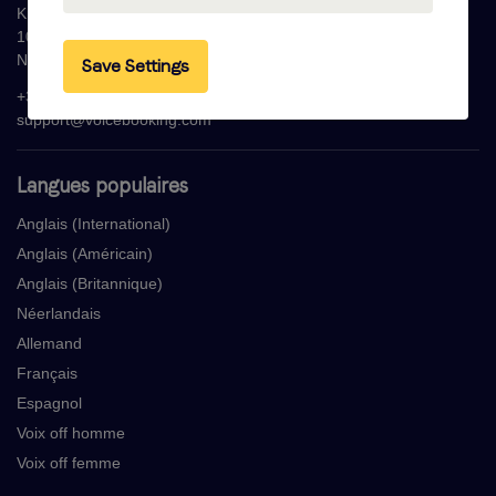
Krijn Taconiskade 286
1087 HW Amsterdam
Nederland
Save Settings
+33 (0) 1 76 42 02 50
support@voicebooking.com
Langues populaires
Anglais (International)
Anglais (Américain)
Anglais (Britannique)
Néerlandais
Allemand
Français
Espagnol
Voix off homme
Voix off femme