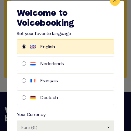
​​​
Choisir La Durée
Welcome to
​​​
Lieu d'enregistrement
Voicebooking
​​​
Manière d'enregistrer
Set your favorite language
​​​
Options audio
English
Nederlands
Démarrer la Commande
Français
Deutsch
Your Currency
Euro (€)