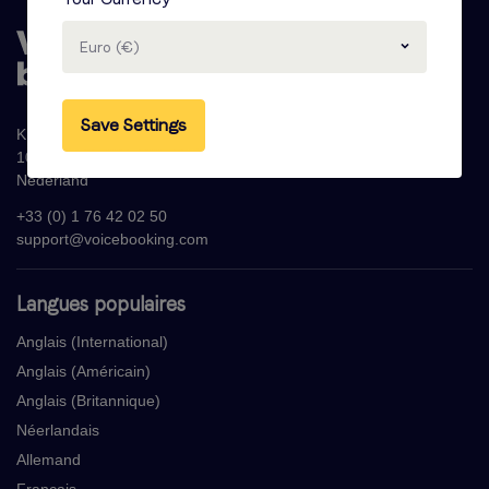
Euro (€)
Save Settings
Krijn Taconiskade 286
1087 HW Amsterdam
Nederland
+33 (0) 1 76 42 02 50
support@voicebooking.com
Langues populaires
Anglais (International)
Anglais (Américain)
Anglais (Britannique)
Néerlandais
Allemand