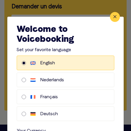
Demander un devis
​​​
Type de production
Welcome to
​​​
Choisir La Durée
Voicebooking
​​​
Set your favorite language
Lieu d'enregistrement
English
​​​
Manière d'enregistrer
​​​
Options audio
Nederlands
Démarrer la Commande
Français
Deutsch
Your Currency