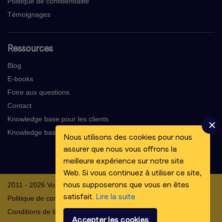
Politique de confidentialité
Témoignages
Ressources
Blog
E-books
Foire aux questions
Contact
Knowledge base pour les clients
Knowledge base pour les voix-off
Nous utilisons des cookies pour nous
assurer que nous vous offrons la
meilleure expérience sur notre site
Web. Si vous continuez à utiliser ce site,
nous supposerons que vous en êtes
2011 - 2026 Voicebooking.com BV
satisfait.
Lire la suite
Politique de confidentialité
Conditions de livraison
Accepter les cookies