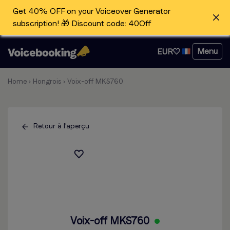
Get 40% OFF on your Voiceover Generator
subscription! 🎁 Discount code: 40Off
Menu
EUR
Home
›
Hongrois
›
Voix-off MKS760
Retour à l'aperçu
Voix-off MKS760