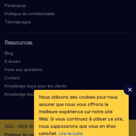
Partenariat
Politique de confidentialité
Témoignages
Ressources
Blog
E-books
Foire aux questions
Contact
Knowledge base pour les clients
Knowledge base pour les voix-off
Nous utilisons des cookies pour nous
assurer que nous vous offrons la
meilleure expérience sur notre site
Web. Si vous continuez à utiliser ce site,
nous supposerons que vous en êtes
2011 - 2026 Voicebooking.com BV
satisfait.
Lire la suite
Politique de confidentialité