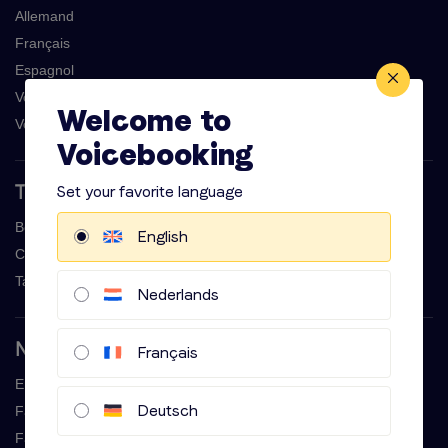
Allemand
Français
Espagnol
Voix off homme
Welcome to
Voix off femme
Voicebooking
Set your favorite language
Tarifs & casting
Booker une voix sur place
English
Contrôle créatif voix off
Tarifs voix off
Nederlands
Nos voix-off services
Français
Enregistrements professionnels de messagerie
Deutsch
Faire une publicite
Faites une publicite radio