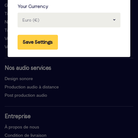
Generateur voix off
Your Currency
Trouver une voix off
Euro (€)
Narration de livre audio
Traductions voix off
Voix off de webvideo
Save Settings
Voix off E-learning
Nos audio services
Design sonore
Production audio à distance
Post production audio
Entreprise
À propos de nous
Condition de livraison