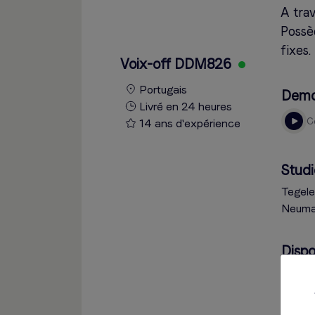
A trav
Possèd
fixes.
Voix-off DDM826
Portugais
Dem
Livré en 24 heures
14 ans d'expérience
Studi
Tegele
Neuma
Dispo
Vous a
disponi
d'info