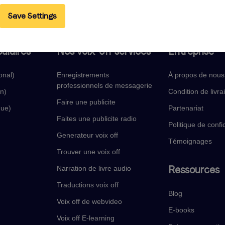
Save Settings
ulaires
Nos voix-off services
Entreprise
onal)
Enregistrements
À propos de nous
professionnels de messagerie
in)
Condition de livra
Faire une publicite
que)
Partenariat
Faites une publicite radio
Politique de confid
Generateur voix off
Témoignages
Trouver une voix off
Ressources
Narration de livre audio
Traductions voix off
Blog
Voix off de webvideo
E-books
Voix off E-learning