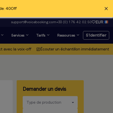
de: 40Off
EUR
support@voicebooking.com
+33 (0) 1 76 42 02 50
S'identifier
Services
Tarifs
Ressources
t avec la voix-off
Écouter un échantillon immédiatement
S'identifier
Inscription gratuite
Voix off et recherche
Demander un devis
d'audition ?
Cliquez ici
​​​
Type de production