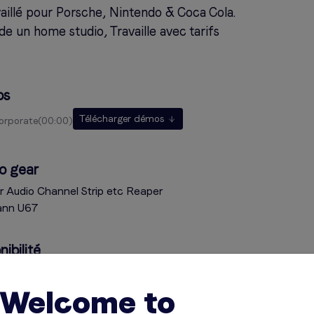
aillé pour Porsche, Nintendo & Coca Cola.
e un home studio, Travaille avec tarifs
os
Télécharger démos
corporate
00:00
o gear
r Audio Channel Strip etc Reaper
nn U67
nibilité
vez besoin de la voix off à une date précise ? Consultez ses
bilités ci-dessous et cliquez sur l'indicateur pour plus
Welcome to
rmations. Des questions ? Contactez la voix via le menu de droit