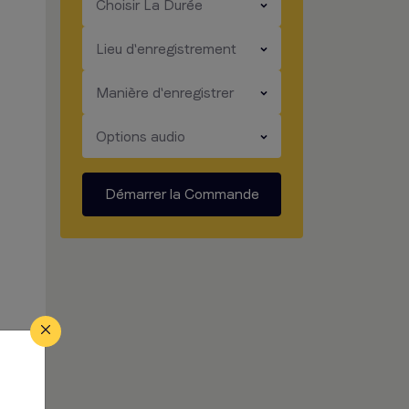
​​​
Choisir La Durée
​​​
Lieu d'enregistrement
​​​
Manière d'enregistrer
​​​
Options audio
Démarrer la Commande
e.