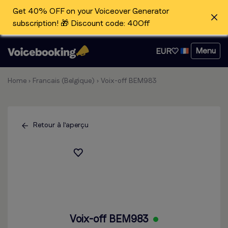
Get 40% OFF on your Voiceover Generator
subscription! 🎁 Discount code: 40Off
Menu
EUR
Home
›
Francais (Belgique)
›
Voix-off BEM983
Retour à l'aperçu
Voix-off BEM983