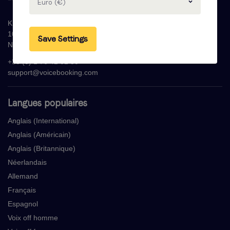
Euro (€)
Krijn Taconiskade 286
1087 HW Amsterdam
Save Settings
Nederland
+33 (0) 1 76 42 02 50
support@voicebooking.com
Langues populaires
Anglais (International)
Anglais (Américain)
Anglais (Britannique)
Néerlandais
Allemand
Français
Espagnol
Voix off homme