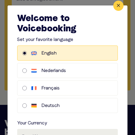
​​​
Manière d'enregistrer
Welcome to
Voicebooking
​​​
Options audio
Set your favorite language
Démarrer la Commande
English
Obtenir un échantillon
Nederlands
Commencer une discussion
Français
Deutsch
Your Currency