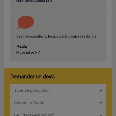
Funnelweb Media Ltd
Service excellent. Respecte toujours les délais.
Paolo
Materialise NV
Demander un devis
​​​
Type de production
​​​
Choisir La Durée
​​​
Lieu d'enregistrement