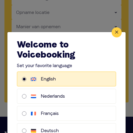
​​​
Opname locatie
​​​
Manier van opnemen
​​​
Audio opties
Welcome to
Voicebooking
Begin met briefen
Set your favorite language
Vraag een sample aan
English
Stel een vraag
Nederlands
Français
Deutsch