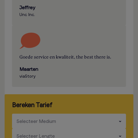
Jeffrey
Unc Inc.
Goede service en kwaliteit, the best there is.
Maarten
viaStory
Bereken Tarief
​​​
Selecteer Medium
​​​
Selecteer Lengte