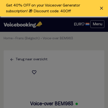
Get 40% OFF on your Voiceover Generator
subscription! 🎁 Discount code: 40Off
Menu
EUR
Home
›
Frans (Belgisch)
›
Voice-over BEM983
Terug naar overzicht
Voice-over BEM983