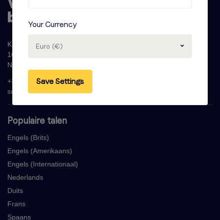
Your Currency
Krijn Taconiskade 286
Euro (€)
1087 HW Amsterdam
Nederland
Save Settings
+31 (0)20 - 77 47 323
support@voicebooking.com
Populaire talen
Engels (Brits)
Engels (Amerikaans)
Engels (Internationaal)
Nederlands
Duits
Frans
Spaans