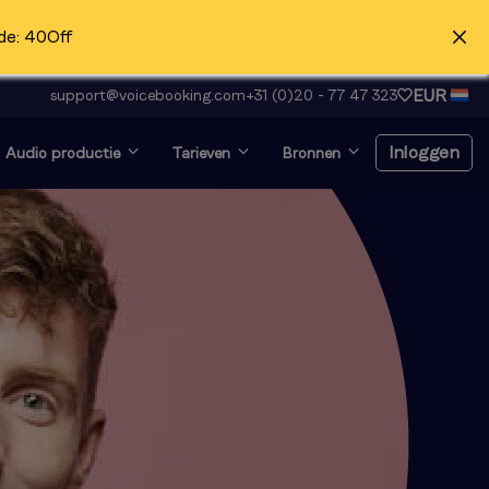
de: 40Off
EUR
support@voicebooking.com
+31 (0)20 - 77 47 323
Inloggen
Audio productie
Tarieven
Bronnen
Inloggen
Registreer gratis
Voice-over en op zoek
naar auditie?
Klik hier