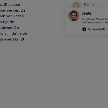
s. Stuk voor
euke mensen. Ze
ken vanuit top
p tijd de
tatieven. Op
d zijn dat je de
eleverd krijgt.