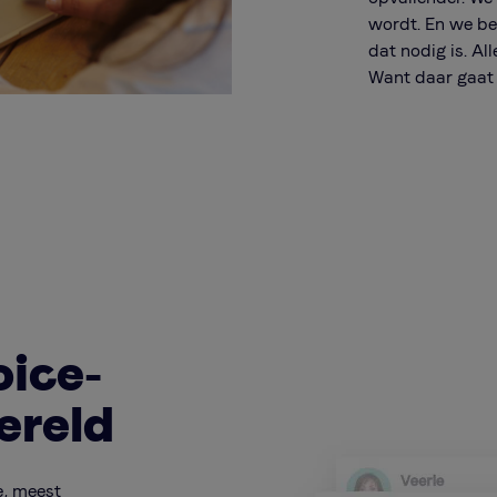
wordt. En we be
dat nodig is. Al
Want daar gaat 
oice-
ereld
e, meest