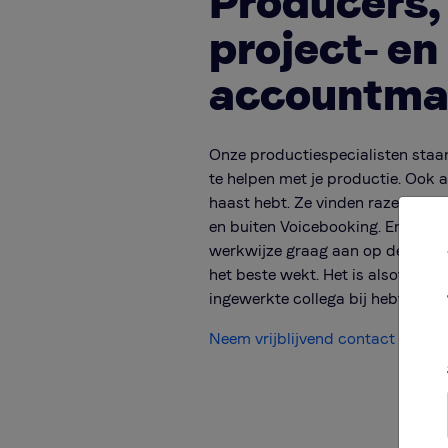
Producers,
project- en
accountma
Onze productiespecialisten staa
te helpen met je productie. Ook a
haast hebt. Ze vinden razendsne
en buiten Voicebooking. En ze p
werkwijze graag aan op de manie
het beste wekt. Het is alsof je er
ingewerkte collega bij hebt! Hoe 
Neem vrijblijvend contact op