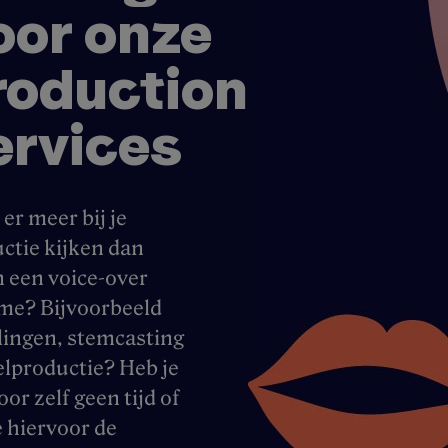
oor onze
roduction
ervices
er meer bij je
ctie kijken dan
n een voice-over
me? Bijvoorbeeld
lingen, stemcasting
elproductie? Heb je
oor zelf geen tijd of
e hiervoor de