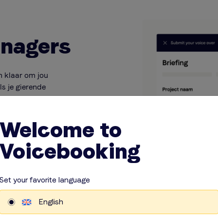
nagers
n klaar om jou
ls je gierende
l de weg binnen
assen hun
Welcome to
r die voor jou
 ineens een goed
Voicebooking
lekker is dat?
Set your favorite language
English