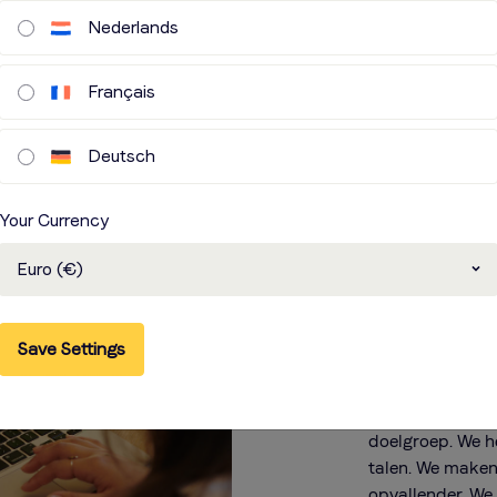
Nederlands
Français
Deutsch
Verta
Your Currency
redig
Euro (€)
beeld
Save Settings
We helpen je gr
geschikt te mak
doelgroep. We 
talen. We maken 
opvallender. We 