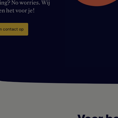
ing? No worries. Wij
en het voor je!
 contact op