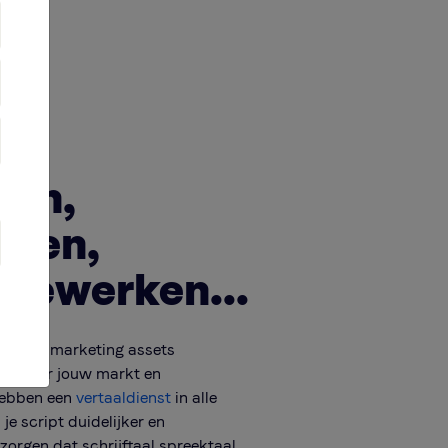
len,
eren,
bewerken...
aag om marketing assets
en voor jouw markt en
hebben een
vertaaldienst
in alle
je script duidelijker en
zorgen dat schrijftaal spreektaal