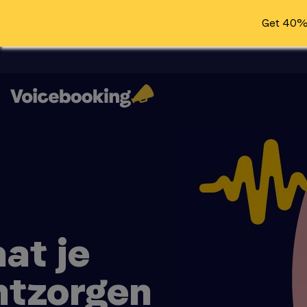
Get 40% 
at je
ntzorgen