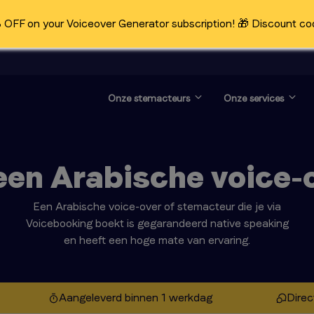
OFF on your Voiceover Generator subscription! 🎁 Discount co
Onze stemacteurs
Onze services
een Arabische voice-o
Een Arabische voice-over of stemacteur die je via
Voicebooking boekt is gegarandeerd native speaking
en heeft een hoge mate van ervaring.
Aangeleverd binnen 1 werkdag
Direc