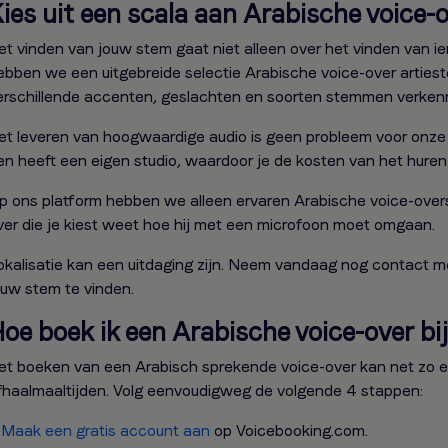
ies uit een scala aan Arabische voice-
et vinden van jouw stem gaat niet alleen over het vinden van i
ebben we een uitgebreide selectie Arabische voice-over artieste
erschillende accenten, geslachten en soorten stemmen verken
et leveren van hoogwaardige audio is geen probleem voor onze
en heeft een eigen studio, waardoor je de kosten van het huren
p ons platform hebben we alleen ervaren Arabische voice-overs, 
ver die je kiest weet hoe hij met een microfoon moet omgaan.
okalisatie kan een uitdaging zijn. Neem vandaag nog contact 
ouw stem te vinden.
oe boek ik een Arabische voice-over bij 
et boeken van een Arabisch sprekende voice-over kan net zo ee
fhaalmaaltijden. Volg eenvoudigweg de volgende 4 stappen:
.
Maak een gratis account aan
op Voicebooking.com.