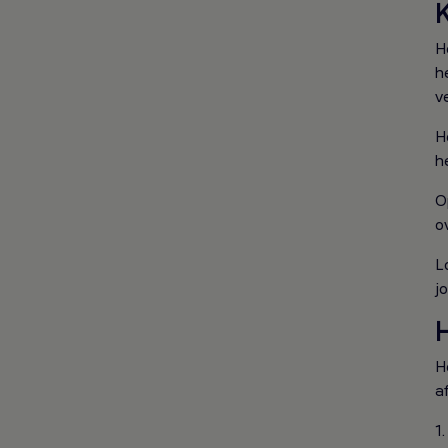
K
H
h
v
H
h
O
o
L
j
H
H
a
1