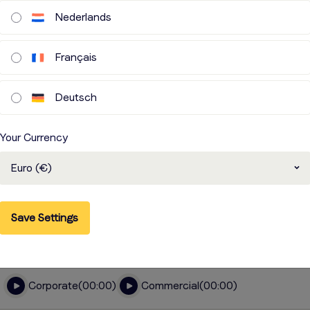
Nederlands
Voice-over MAB820
Français
Gewerkt voor WHO - World Helath Organization,
Amnesty International & Administrative Control
Deutsch
Authority Egyptian (ACA). Heeft een voice booth, Prijs
op aanvraag.
Your Currency
Corporate
00:00
Commercial
00:00
Euro (€)
Voice-over DAW614
Save Settings
Gewerkt voor Maggi, Kinder Bueno & Dabur Amla.
Heeft een voice booth, Prijs op aanvraag.
Corporate
00:00
Commercial
00:00