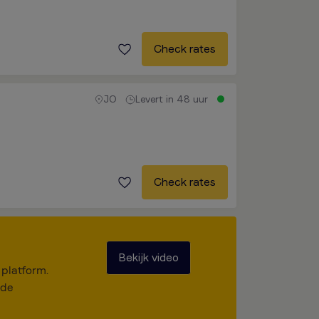
Check rates
JO
Levert in 48 uur
Check rates
Bekijk video
 platform.
 de