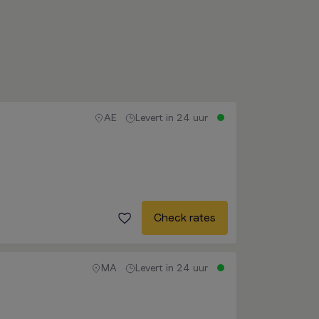
AE
Levert in 24 uur
Check rates
MA
Levert in 24 uur