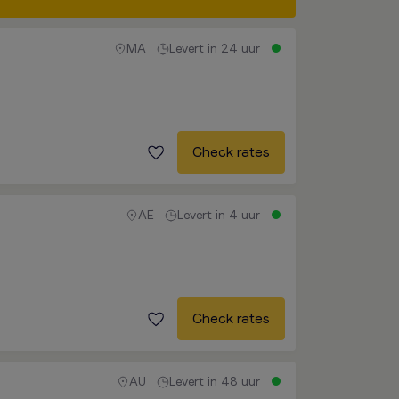
MA
Levert in 24 uur
Check rates
AE
Levert in 4 uur
Check rates
AU
Levert in 48 uur