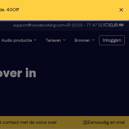
de: 40Off
EUR
support@voicebooking.com
+31 (0)20 - 77 47 323
Inloggen
Audio productie
Tarieven
Bronnen
Inloggen
ver in
Registreer gratis
Voice-over en op zoek
naar auditie?
Klik hier
t contact met de voice over
Eenvoudig en snel