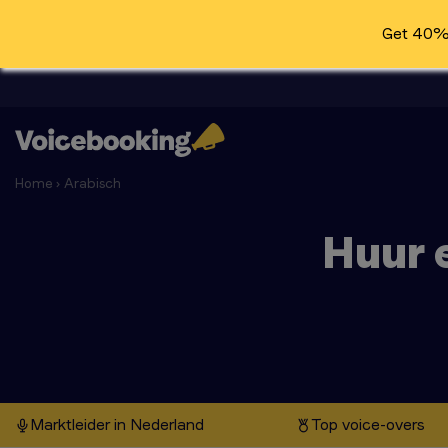
Get 40% 
Home
›
Arabisch
Huur 
Marktleider in Nederland
Top voice-overs