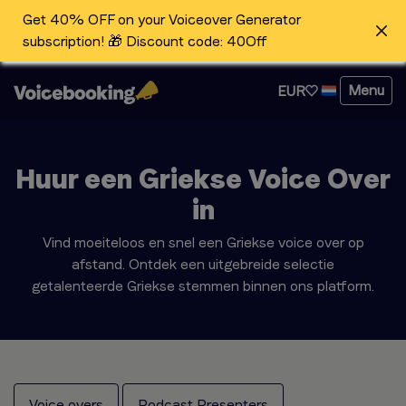
Get 40% OFF on your Voiceover Generator
subscription! 🎁 Discount code: 40Off
Menu
EUR
Huur een Griekse Voice Over
in
Vind moeiteloos en snel een Griekse voice over op
afstand. Ontdek een uitgebreide selectie
getalenteerde Griekse stemmen binnen ons platform.
Voice overs
Podcast Presenters