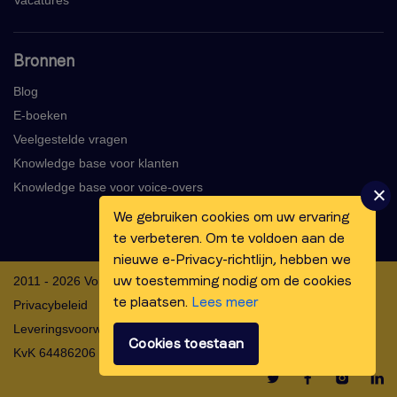
Vacatures
Bronnen
Blog
E-boeken
Veelgestelde vragen
Knowledge base voor klanten
Knowledge base voor voice-overs
We gebruiken cookies om uw ervaring
te verbeteren. Om te voldoen aan de
nieuwe e-Privacy-richtlijn, hebben we
uw toestemming nodig om de cookies
2011 - 2026 Voicebooking.com BV
te plaatsen.
Lees meer
Privacybeleid
Leveringsvoorwaarden
Cookies toestaan
KvK 64486206