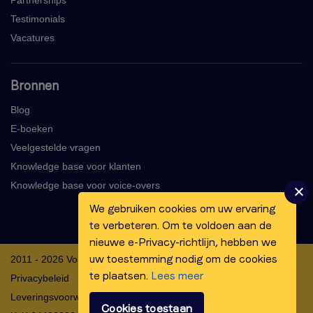
Partnerships
Testimonials
Vacatures
Bronnen
Blog
E-boeken
Veelgestelde vragen
Knowledge base voor klanten
Knowledge base voor voice-overs
We gebruiken cookies om uw ervaring
te verbeteren. Om te voldoen aan de
nieuwe e-Privacy-richtlijn, hebben we
uw toestemming nodig om de cookies
2011 - 2026 Voicebooking.com BV
te plaatsen.
Lees meer
Privacybeleid
Leveringsvoorwaarden
Cookies toestaan