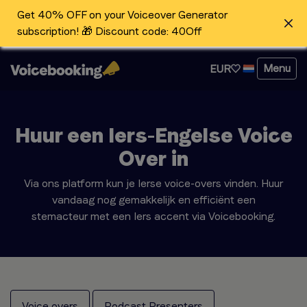
Get 40% OFF on your Voiceover Generator
subscription! 🎁 Discount code: 40Off
Menu
EUR
Huur een Iers-Engelse Voice
Over in
Via ons platform kun je Ierse voice-overs vinden. Huur
vandaag nog gemakkelijk en efficiënt een
stemacteur met een Iers accent via Voicebooking.
Voice overs
Podcast Presenters