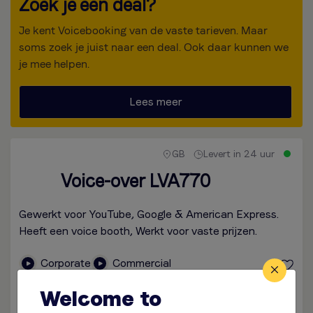
Zoek je een deal?
Je kent Voicebooking van de vaste tarieven. Maar
soms zoek je juist naar een deal. Ook daar kunnen we
je mee helpen.
Lees meer
GB
Levert in 24 uur
Voice-over LVA770
Gewerkt voor YouTube, Google & American Express.
Heeft een voice booth, Werkt voor vaste prijzen.
Corporate
Commercial
Welcome to
Check rates