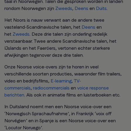
taal in Noorwegen. Talen die gesproken worden in landen
rondom Noorwegen zijn
Zweeds
,
Deens
en
Duits
.
Het Noors is nauw verwant aan de andere twee
vasteland-Scandinavische talen, het
Deens
en
het
Zweeds
. Deze drie talen zijn onderling redelijk
verstaanbaar. Twee andere Scandinavische talen, het
IJslands en het Faeröers, vertonen echter sterkere
afwijkingen tegenover deze drie talen.
Onze Noorse voice-overs zijn te horen in veel
verschillende soorten producties, waaronder film trailers,
video en bedrijfsfilms,
E-learning
,
TV-
commercials
,
radiocommercials
en
voice response
berichten.
Als ook in animatie films en luisterboeken etc.
In Duitsland noemt men een Noorse voice-over een
‘Norwegisch Sprachaufnahme’, in Frankrijk ‘voix off
Norvégien’ en in Spanje is een Noorse voice-over een
‘Locutor Noruego’.