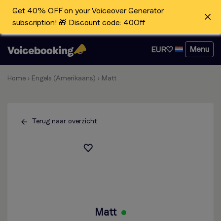
Get 40% OFF on your Voiceover Generator
subscription! 🎁 Discount code: 40Off
Menu
EUR
Home
›
Engels (Amerikaans)
›
Matt
Terug naar overzicht
Matt