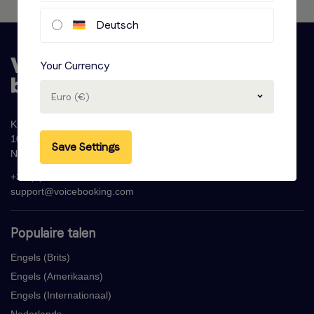
Deutsch
Your Currency
Euro (€)
Krijn Taconiskade 286
1087 HW Amsterdam
Save Settings
Nederland
+31 (0)20 - 77 47 323
support@voicebooking.com
Populaire talen
Engels (Brits)
Engels (Amerikaans)
Engels (Internationaal)