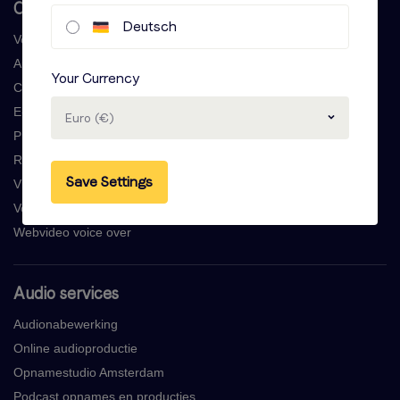
Onze voice-over services
Deutsch
Voice over generator
Audio book opnames
Your Currency
Commercial laten maken
E-learning voice overs
Euro (€)
Professionele voicemail opnames
Radiocommercial laten maken
Save Settings
Vind een stem artiest
Voice over vertalingen
Webvideo voice over
Audio services
Audionabewerking
Online audioproductie
Opnamestudio Amsterdam
Podcast opnames en producties