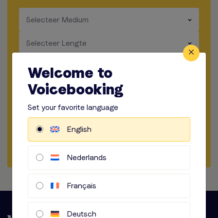
​​​
Selecteer Medium
​​​
Selecteer Lengte
​​​
Opname locatie
Welcome to
Voicebooking
​​​
Manier van opnemen
Set your favorite language
​​​
Audio opties
English
Begin met briefen
Nederlands
Français
Deutsch