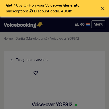
Get 40% OFF on your Voiceover Generator
subscription! 🎁 Discount code: 40Off
Menu
EUR
Home
›
Darija (Marokkaans)
›
Voice-over YOF812
Terug naar overzicht
Voice-over YOF812