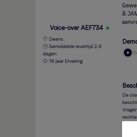
Gewer
& JAM 
aanvr
Voice-over AEF734
Deens
Dem
Gemiddelde levertijd 2-3
dagen
19 jaar Ervaring
Besc
De ste
beschi
Vragen
rechte
Ge