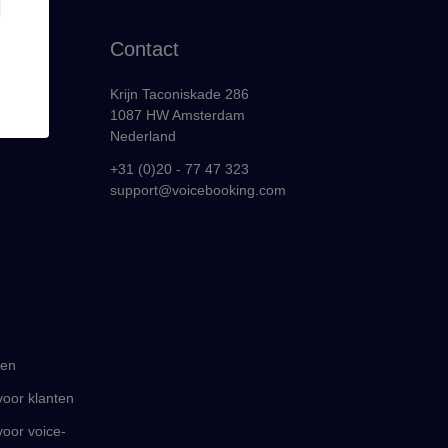
Contact
Krijn Taconiskade 286
1087 HW Amsterdam
Nederland
+31 (0)20 - 77 47 323
support@voicebooking.com
gen
oor klanten
oor voice-