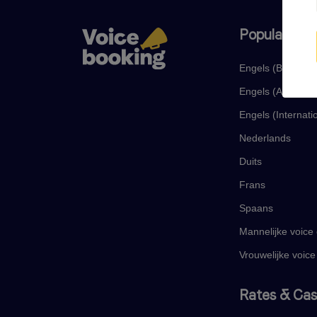
Populaire ta
Engels (Brits)
Engels (Amerika
Engels (Internati
Nederlands
Duits
Frans
Spaans
Mannelijke voice
Vrouwelijke voice
Rates & Cas