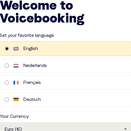
Welcome to
Voicebooking
VIEWS
Set your favorite language
English
voudig proces en super
Werkt altijd en het proces van
Nederlands
liteit.
bestellen tot en met ontvangst
is heel goed geregeld.
Français
ke
Nigel
 Solutions.nl
KNNS Business Solutions
Deutsch
Your Currency
Euro (€)