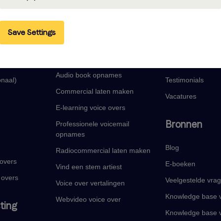
len
Onze voice-over
Bedrijf
Save Settings
services
Over ons
Voice over generator
ans)
Partnerships
Audio book opnames
onaal)
Testimonials
Commercial laten maken
Vacatures
E-learning voice overs
Bronnen
Professionele voicemail
opnames
Blog
Radiocommercial laten maken
 overs
E-boeken
Vind een stem artiest
 overs
Veelgestelde vra
Voice over vertalingen
Knowledge base v
Webvideo voice over
ting
Knowledge base v