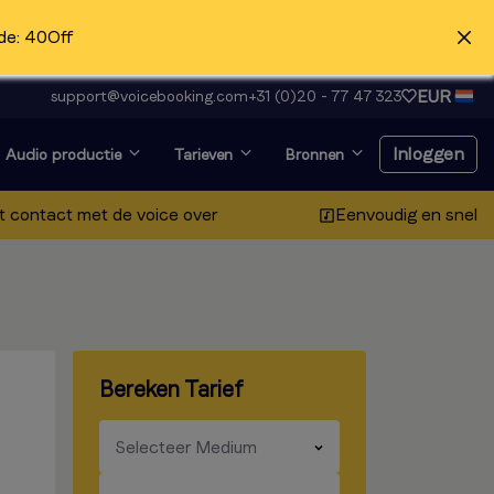
de: 40Off
EUR
support@voicebooking.com
+31 (0)20 - 77 47 323
Inloggen
Audio productie
Tarieven
Bronnen
t contact met de voice over
Eenvoudig en snel
Inloggen
Registreer gratis
Voice-over en op zoek
Bereken Tarief
naar auditie?
Klik hier
​​​
Selecteer Medium