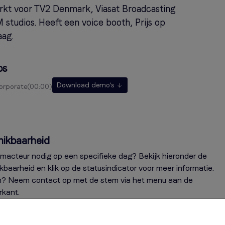
kt voor TV2 Denmark, Viasat Broadcasting
studios. Heeft een voice booth, Prijs op
aag.
os
Download demo's
corporate
00:00
hikbaarheid
macteur nodig op een specifieke dag? Bekijk hieronder de
kbaarheid en klik op de statusindicator voor meer informatie.
? Neem contact op met de stem via het menu aan de
rkant.
en afwezigheid ingepland op dit moment