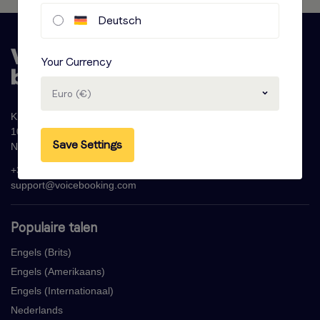
Deutsch
Your Currency
Euro (€)
Krijn Taconiskade 286
1087 HW Amsterdam
Save Settings
Nederland
+31 (0)20 - 77 47 323
support@voicebooking.com
Populaire talen
Engels (Brits)
Engels (Amerikaans)
Engels (Internationaal)
Nederlands