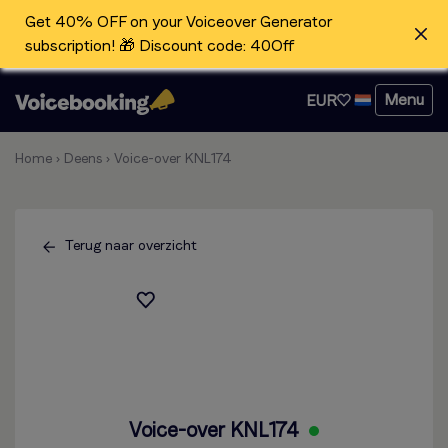
Get 40% OFF on your Voiceover Generator
subscription! 🎁 Discount code: 40Off
Menu
EUR
Home
›
Deens
›
Voice-over KNL174
Terug naar overzicht
Voice-over KNL174