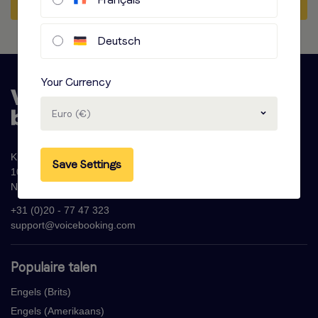
Deutsch
Your Currency
Euro (€)
Krijn Taconiskade 286
Save Settings
1087 HW Amsterdam
Nederland
+31 (0)20 - 77 47 323
support@voicebooking.com
Populaire talen
Engels (Brits)
Engels (Amerikaans)