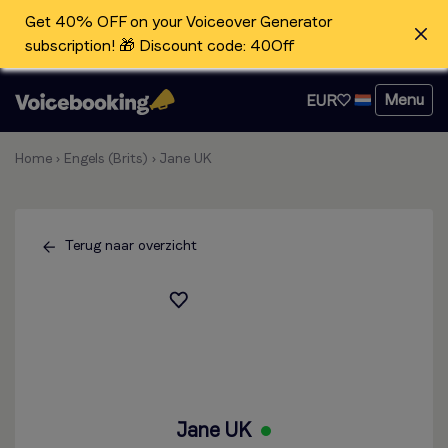
Get 40% OFF on your Voiceover Generator
subscription! 🎁 Discount code: 40Off
Menu
EUR
Home
›
Engels (Brits)
›
Jane UK
Terug naar overzicht
Jane UK