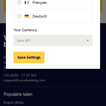
Stel een vraag
Français
Deutsch
Your Currency
Euro (€)
Save Settings
Krijn Taconiskade 286
1087 HW Amsterdam
Nederland
+31 (0)20 - 77 47 323
support@voicebooking.com
Populaire talen
Engels (Brits)