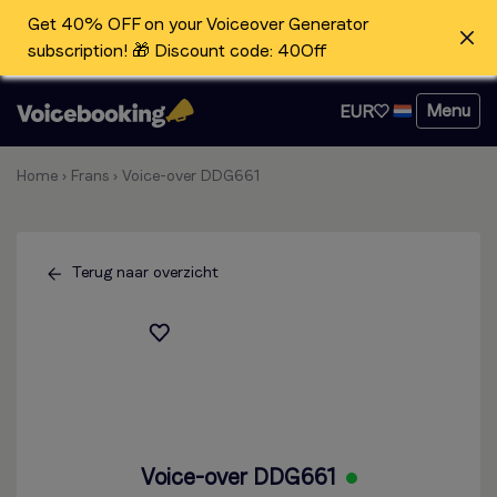
Get 40% OFF on your Voiceover Generator
subscription! 🎁 Discount code: 40Off
Menu
EUR
Home
›
Frans
›
Voice-over DDG661
Terug naar overzicht
Voice-over DDG661