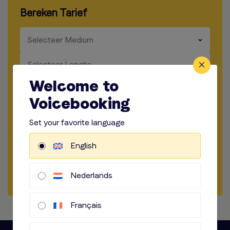
Bereken Tarief
​​​
Selecteer Medium
​​​
Selecteer Lengte
Welcome to
​​​
Opname locatie
Voicebooking
​​​
Manier van opnemen
Set your favorite language
​​​
Audio opties
English
Begin met briefen
Nederlands
Français