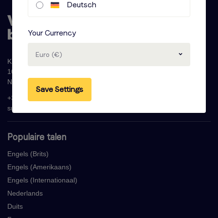
Deutsch
Your Currency
Euro (€)
Krijn Taconiskade 286
1087 HW Amsterdam
Nederland
Save Settings
+31 (0)20 - 77 47 323
support@voicebooking.com
Populaire talen
Engels (Brits)
Engels (Amerikaans)
Engels (Internationaal)
Nederlands
Duits