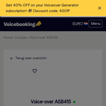
Get 40% OFF on your Voiceover Generator
subscription! 🎁 Discount code: 40Off
Menu
EUR
Home
›
Litouws
›
Voice-over ASB415
Terug naar overzicht
Voice-over ASB415