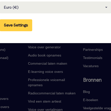
Euro (€)
Save Settings
len
Onze voice-over
Bedrijf
services
Over ons
Voice over generator
ans)
Partnerships
Audio book opnames
onaal)
Testimonials
Commercial laten maken
Vacatures
E-learning voice overs
Bronnen
Professionele voicemail
opnames
Blog
Radiocommercial laten maken
 overs
E-boeken
Vind een stem artiest
 overs
Veelgestelde vra
Voice over vertalingen