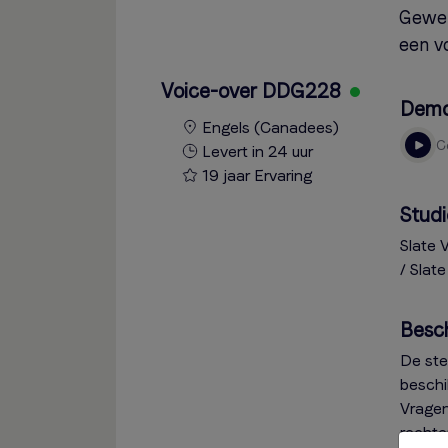
Gewer
een vo
Voice-over DDG228
Dem
Engels (Canadees)
Levert in 24 uur
19 jaar Ervaring
Studi
Slate 
/ Slat
Besc
De ste
beschi
Vragen
rechte