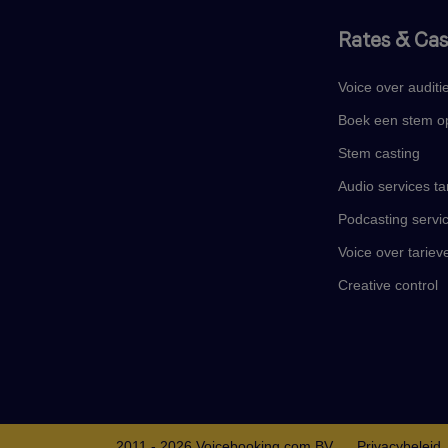
Rates & Cas
Voice over auditi
Boek een stem op
Stem casting
Audio services ta
Podcasting servi
Voice over tariev
Creative control
2011 - 2026 Voicebooking.com BV
Privacybeleid