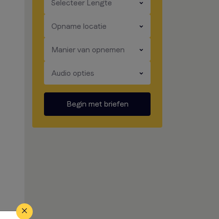
​​​
Selecteer Lengte
​​​
Opname locatie
​​​
Manier van opnemen
​​​
Audio opties
Begin met briefen