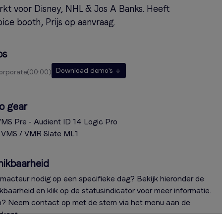
kt voor Disney, NHL & Jos A Banks. Heeft
ice booth, Prijs op aanvraag.
os
Download demo's
corporate
00:00
o gear
VMS Pre - Audient ID 14 Logic Pro
e VMS / VMR Slate ML1
hikbaarheid
macteur nodig op een specifieke dag? Bekijk hieronder de
kbaarheid en klik op de statusindicator voor meer informatie.
? Neem contact op met de stem via het menu aan de
rkant.