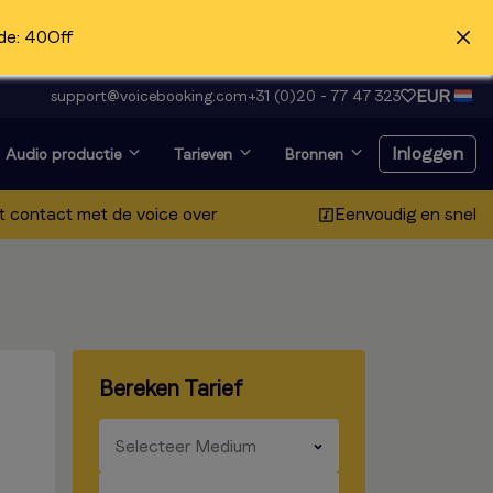
de: 40Off
EUR
support@voicebooking.com
+31 (0)20 - 77 47 323
Inloggen
Audio productie
Tarieven
Bronnen
t contact met de voice over
Eenvoudig en snel
Inloggen
Registreer gratis
Voice-over en op zoek
Bereken Tarief
naar auditie?
Klik hier
​​​
Selecteer Medium