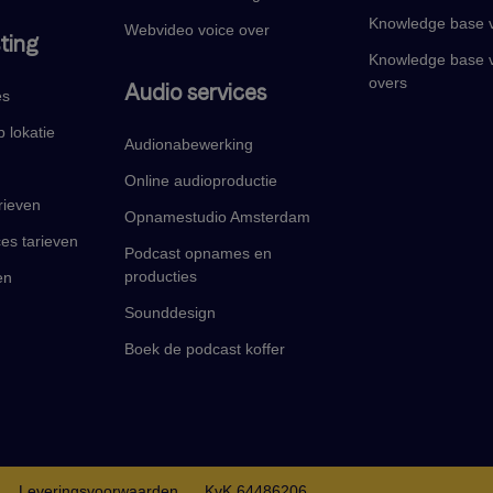
Knowledge base v
Webvideo voice over
ting
Knowledge base v
overs
Audio services
es
 lokatie
Audionabewerking
Online audioproductie
rieven
Opnamestudio Amsterdam
ces tarieven
Podcast opnames en
producties
en
Sounddesign
Boek de podcast koffer
Leveringsvoorwaarden
KvK 64486206