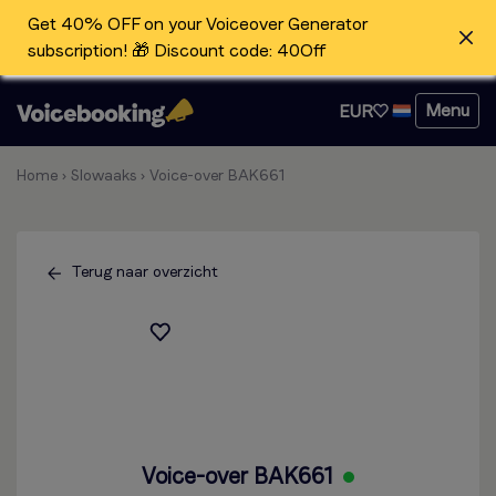
Get 40% OFF on your Voiceover Generator
subscription! 🎁 Discount code: 40Off
Menu
EUR
Home
›
Slowaaks
›
Voice-over BAK661
Terug naar overzicht
Voice-over BAK661