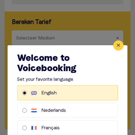
Bereken Tarief
​​​
Selecteer Medium
​​​
Selecteer Lengte
Welcome to
Voicebooking
​​​
Opname locatie
Set your favorite language
​​​
Manier van opnemen
English
​​​
Audio opties
Nederlands
Begin met briefen
Français