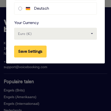
Deutsch
Your Currency
Euro (€)
Krijn Taconiskade 286
1087 HW Amsterdam
Save Settings
Nederland
+31 (0)20 - 77 47 323
support@voicebooking.com
Populaire talen
Engels (Brits)
Engels (Amerikaans)
Engels (Internationaal)
Nederlands