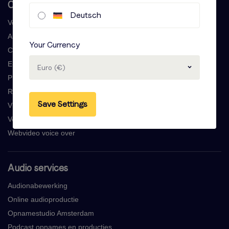
Onze voice-over services
Deutsch
Voice over generator
Audio book opnames
Your Currency
Commercial laten maken
E-learning voice overs
Euro (€)
Professionele voicemail opnames
Radiocommercial laten maken
Save Settings
Vind een stem artiest
Voice over vertalingen
Webvideo voice over
Audio services
Audionabewerking
Online audioproductie
Opnamestudio Amsterdam
Podcast opnames en producties